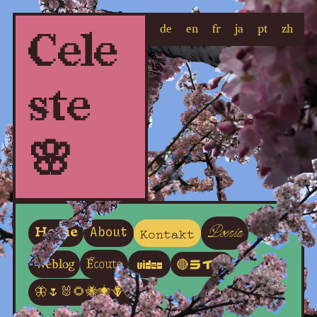
de
en
fr
ja
pt
zh
Cele
ste
🌸
Poesia
Kontakt
Home
About
Écoute
Weblog
Video
🔴ライブ
🦋🌷🐰🌻🐝🕷🪻🐇🌱